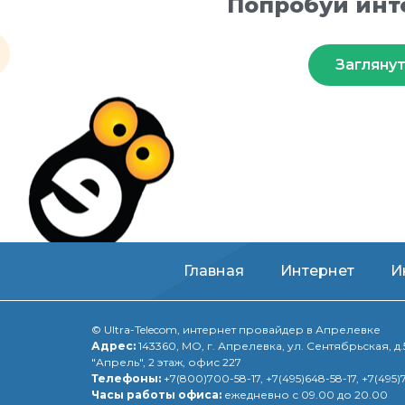
Попробуй инт
Заглянут
Главная
Интернет
И
© Ultra-Telecom, интернет провайдер в Апрелевке
Адрес:
143360, МО, г. Апрелевка, ул. Сентябрьская, д.
"Апрель", 2 этаж, офис 227
Телефоны:
+7(800)700-58-17
,
+7(495)648-58-17
, +7(495
Часы работы офиса:
ежедневно с 09.00 до 20.00