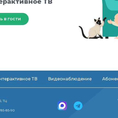
ерактивное ТВ
ь в гости
нтерактивное ТВ
Видеонаблюдение
Абоне
5, ТЦ
)785-85-90